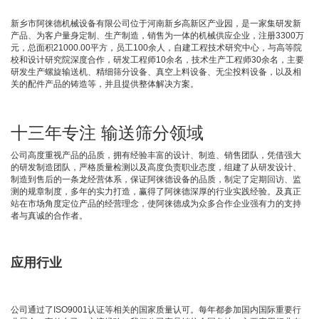
新乡市阿徕德机械设备有限公司位于河南新乡高新区产业园，是一家集研发新
产品、为客户量身定制、生产制造，销售为一体的机械供应企业，注册3300万
元，总面积21000.00平方，员工100余人，自建工程技术研究中心，与高等院
校和设计研究院深度合作，研发工程师10余名，技术生产工程师30余名，主要
研发生产螺旋输送机、精细筛分设备、真空上料设备、无尘投料设备，以及相
关的配件产品的铸造等，并且提供整体解决方案。
十三年专注 输送筛分领域
公司高度重视产品的品质，拥有经验丰富的设计、制造、销售团队，凭借强大
的研发制造团队，严格质量检测以及高度负责职业态度，组建了从研发设计、
制造到售后的一条龙经营体系，保证阿徕德设备的品质，制定了定期回访、监
测的规章制度，多年的实力打造，赢得了阿徕德深厚的行业实践经验。及真正
站在市场角度定位产品的经营理念，使阿徕德成为众多合作企业强有力的支持
者与真诚的合作者。
应用行业
公司通过了ISO9001认证等相关的国家质量认可。每年都参加国内国际重要行