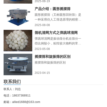
极材料、导电剂、隔膜粉末等）的
2025-08-19
筛分精度和纯度直接决定了电池的
产品介绍：圆形摇摆筛
性能与安全性。传统振动筛分易堵
网、效率低，而超声波旋振筛凭
圆形摇摆筛（又称圆形回转筛）是
借“超声+旋振”双动力技术，正成为
一种采用仿人工筛选原理的精密筛
电池材料精细化生产的核心设备。
分设备
2025-08-08
筛机清网方式之弹跳球清网
弹跳球清网是振动筛分机在筛分一
些比例较小，粘性较大物料的常用
的一种清网方式，弹跳球通常位于
2023-05-08
筛网的子网与母网之间的托球板
摇摆筛和旋振筛的区别
上，通常，十公分之内防止5-8个弹
跳球即可。
摇摆筛和旋振筛的区别
2023-04-15
联系我们
联系人：刘总
电话：18637368911
邮箱：allied1688@163.com