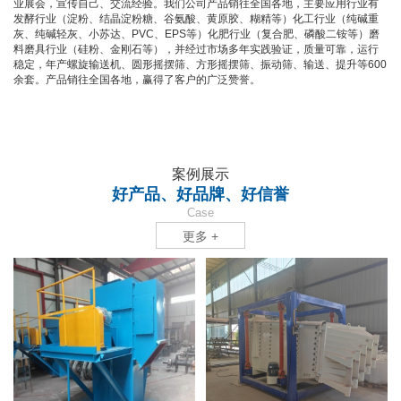
业展会，宣传自己、交流经验。我们公司产品销往全国各地，主要应用行业有
发酵行业（淀粉、结晶淀粉糖、谷氨酸、黄原胶、糊精等）化工行业（纯碱重
灰、纯碱轻灰、小苏达、PVC、EPS等）化肥行业（复合肥、磷酸二铵等）磨
料磨具行业（硅粉、金刚石等），并经过市场多年实践验证，质量可靠，运行
稳定，年产螺旋输送机、圆形摇摆筛、方形摇摆筛、振动筛、输送、提升等600
余套。产品销往全国各地，赢得了客户的广泛赞誉。
案例展示
好产品、好品牌、好信誉
Case
更多 +