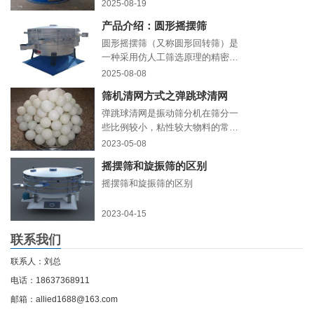
极材料、导电剂、隔膜粉末等）的
2025-08-19
筛分精度和纯度直接决定了电池的
产品介绍：圆形摇摆筛
性能与安全性。传统振动筛分易堵
网、效率低，而超声波旋振筛凭
圆形摇摆筛（又称圆形回转筛）是
借“超声+旋振”双动力技术，正成为
一种采用仿人工筛选原理的精密筛
电池材料精细化生产的核心设备。
分设备
2025-08-08
筛机清网方式之弹跳球清网
弹跳球清网是振动筛分机在筛分一
些比例较小，粘性较大物料的常用
的一种清网方式，弹跳球通常位于
2023-05-08
筛网的子网与母网之间的托球板
摇摆筛和旋振筛的区别
上，通常，十公分之内防止5-8个弹
跳球即可。
摇摆筛和旋振筛的区别
2023-04-15
联系我们
联系人：刘总
电话：18637368911
邮箱：allied1688@163.com