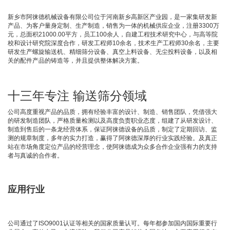
新乡市阿徕德机械设备有限公司位于河南新乡高新区产业园，是一家集研发新
产品、为客户量身定制、生产制造，销售为一体的机械供应企业，注册3300万
元，总面积21000.00平方，员工100余人，自建工程技术研究中心，与高等院
校和设计研究院深度合作，研发工程师10余名，技术生产工程师30余名，主要
研发生产螺旋输送机、精细筛分设备、真空上料设备、无尘投料设备，以及相
关的配件产品的铸造等，并且提供整体解决方案。
十三年专注 输送筛分领域
公司高度重视产品的品质，拥有经验丰富的设计、制造、销售团队，凭借强大
的研发制造团队，严格质量检测以及高度负责职业态度，组建了从研发设计、
制造到售后的一条龙经营体系，保证阿徕德设备的品质，制定了定期回访、监
测的规章制度，多年的实力打造，赢得了阿徕德深厚的行业实践经验。及真正
站在市场角度定位产品的经营理念，使阿徕德成为众多合作企业强有力的支持
者与真诚的合作者。
应用行业
公司通过了ISO9001认证等相关的国家质量认可。每年都参加国内国际重要行