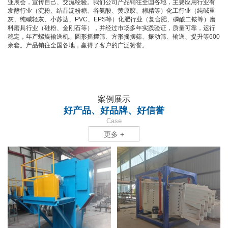
业展会，宣传自己、交流经验。我们公司产品销往全国各地，主要应用行业有
发酵行业（淀粉、结晶淀粉糖、谷氨酸、黄原胶、糊精等）化工行业（纯碱重
灰、纯碱轻灰、小苏达、PVC、EPS等）化肥行业（复合肥、磷酸二铵等）磨
料磨具行业（硅粉、金刚石等），并经过市场多年实践验证，质量可靠，运行
稳定，年产螺旋输送机、圆形摇摆筛、方形摇摆筛、振动筛、输送、提升等600
余套。产品销往全国各地，赢得了客户的广泛赞誉。
案例展示
好产品、好品牌、好信誉
Case
更多 +