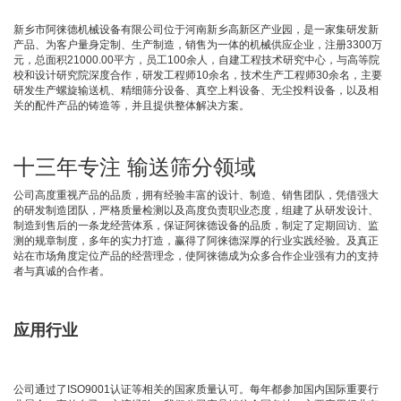
新乡市阿徕德机械设备有限公司位于河南新乡高新区产业园，是一家集研发新
产品、为客户量身定制、生产制造，销售为一体的机械供应企业，注册3300万
元，总面积21000.00平方，员工100余人，自建工程技术研究中心，与高等院
校和设计研究院深度合作，研发工程师10余名，技术生产工程师30余名，主要
研发生产螺旋输送机、精细筛分设备、真空上料设备、无尘投料设备，以及相
关的配件产品的铸造等，并且提供整体解决方案。
十三年专注 输送筛分领域
公司高度重视产品的品质，拥有经验丰富的设计、制造、销售团队，凭借强大
的研发制造团队，严格质量检测以及高度负责职业态度，组建了从研发设计、
制造到售后的一条龙经营体系，保证阿徕德设备的品质，制定了定期回访、监
测的规章制度，多年的实力打造，赢得了阿徕德深厚的行业实践经验。及真正
站在市场角度定位产品的经营理念，使阿徕德成为众多合作企业强有力的支持
者与真诚的合作者。
应用行业
公司通过了ISO9001认证等相关的国家质量认可。每年都参加国内国际重要行