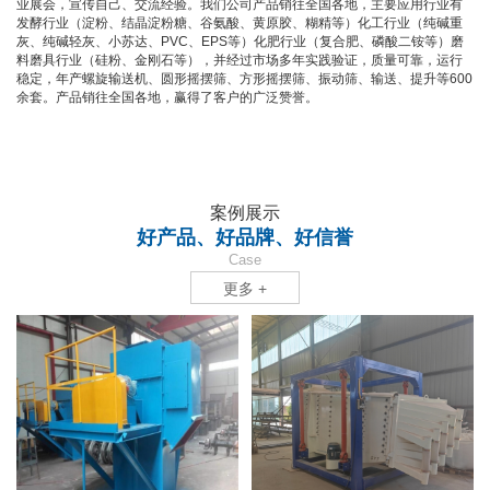
业展会，宣传自己、交流经验。我们公司产品销往全国各地，主要应用行业有
发酵行业（淀粉、结晶淀粉糖、谷氨酸、黄原胶、糊精等）化工行业（纯碱重
灰、纯碱轻灰、小苏达、PVC、EPS等）化肥行业（复合肥、磷酸二铵等）磨
料磨具行业（硅粉、金刚石等），并经过市场多年实践验证，质量可靠，运行
稳定，年产螺旋输送机、圆形摇摆筛、方形摇摆筛、振动筛、输送、提升等600
余套。产品销往全国各地，赢得了客户的广泛赞誉。
案例展示
好产品、好品牌、好信誉
Case
更多 +