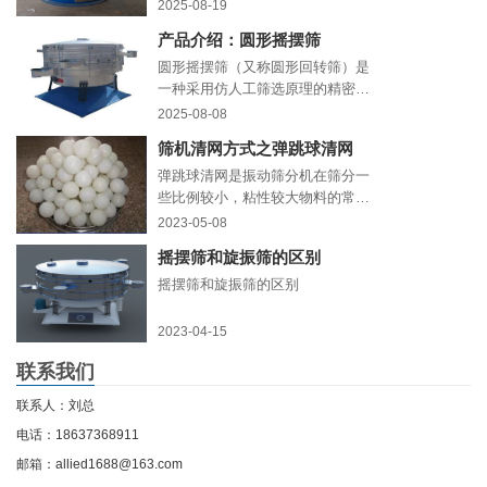
极材料、导电剂、隔膜粉末等）的
2025-08-19
筛分精度和纯度直接决定了电池的
产品介绍：圆形摇摆筛
性能与安全性。传统振动筛分易堵
网、效率低，而超声波旋振筛凭
圆形摇摆筛（又称圆形回转筛）是
借“超声+旋振”双动力技术，正成为
一种采用仿人工筛选原理的精密筛
电池材料精细化生产的核心设备。
分设备
2025-08-08
筛机清网方式之弹跳球清网
弹跳球清网是振动筛分机在筛分一
些比例较小，粘性较大物料的常用
的一种清网方式，弹跳球通常位于
2023-05-08
筛网的子网与母网之间的托球板
摇摆筛和旋振筛的区别
上，通常，十公分之内防止5-8个弹
跳球即可。
摇摆筛和旋振筛的区别
2023-04-15
联系我们
联系人：刘总
电话：18637368911
邮箱：allied1688@163.com